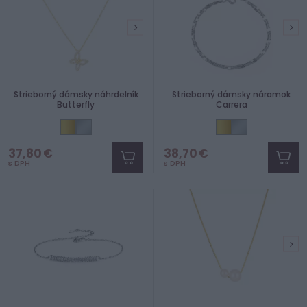
Strieborný dámsky náhrdelník
Strieborný dámsky náramok
Butterfly
Carrera
37,80 €
38,70 €
s DPH
s DPH