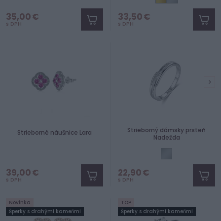
35,00 €
33,50 €
s DPH
s DPH
Strieborný dámsky prsteň
Strieborné náušnice Lara
Nadežda
39,00 €
22,90 €
s DPH
s DPH
Novinka
TOP
Šperky s drahými kameňmi
Šperky s drahými kameňmi