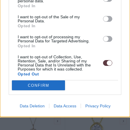
personal data.
Opted In
I want to opt-out of the Sale of my
Personal Data.
Opted In
I want to opt-out of processing my
Personal Data for Targeted Advertising.
Opted In
I want to opt-out of Collection, Use,
Dámsky prsteň z
Strieborný dámsky náhrdelník
Retention, Sale, and/or Sharing of my
nehrdzavejúcej ocele Žofia
Viki
Personal Data that Is Unrelated with the
Purposes for which it was collected.
Opted Out
11,00 €
24,90 €
CONFIRM
s DPH
s DPH
Data Deletion
Data Access
Privacy Policy