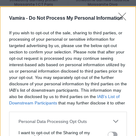
Moissanite 1 CT Paris
Moissanite Diva
Vamira -
Do Not Process My Personal Information
127,90 €
99,00 €
s DPH
s DPH
If you wish to opt-out of the sale, sharing to third parties, or
processing of your personal or sensitive information for
TOP
targeted advertising by us, please use the below opt-out
Novinka
section to confirm your selection. Please note that after your
Šperky s drahými kameňmi
opt-out request is processed you may continue seeing
interest-based ads based on personal information utilized by
us or personal information disclosed to third parties prior to
your opt-out. You may separately opt-out of the further
disclosure of your personal information by third parties on the
IAB’s list of downstream participants. This information may
Strieborný dámsky prsteň
Dámsky prsteň z
also be disclosed by us to third parties on the
IAB’s List of
Moissanite 1 CT France
nehrdzavejúcej ocele
Downstream Participants
that may further disclose it to other
Kvetoslava
third parties.
Personal Data Processing Opt Outs
134,90 €
11,89 €
s DPH
s DPH
I want to opt-out of the Sharing of my