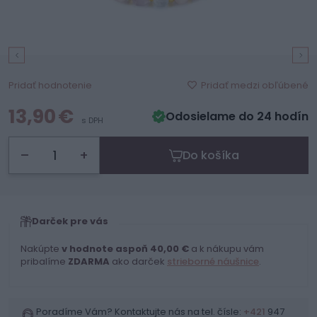
Pridať medzi obľúbené
Pridať hodnotenie
13,90 €
Odosielame do 24 hodín
s DPH
–
+
Do košíka
Darček pre vás
Nakúpte
v hodnote aspoň 40,00 €
a k nákupu vám
pribalíme
ZDARMA
ako darček
strieborné náušnice
.
Poradíme Vám? Kontaktujte nás na tel. čísle:
+421
947