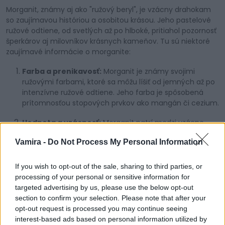
Morganit, známy aj ako "ružový beryl", je vzácny drahokam
so zaujímavou históriou a osobitou krásou. Jeho pastelové
ružové odtiene, od svetlých až po hlboké, pritiahol pozornosť
šperkárov aj milovníkov krásnych kameňov. Tu sú niektoré
zaujímavé informácie o morganite:
Farba a prenikavosť:
Morganit je známy svojimi
ružovými farbami, ktoré sa môžu líšiť od jemných až po
intenzívne ružové odtiene. Jeho farba je spôsobená
prítomnosťou stopových prvkov ako mangán či cezium.
Hodnota a vzácnosť:
Morganit patrí medzi vzácne
drahokamy, a preto má svoju hodnotu. Jeho kvalita a
Vamira -
Do Not Process My Personal Information
cena sú ovplyvnené farbou, prenikavosťou a čistotou
kamene.
If you wish to opt-out of the sale, sharing to third parties, or
Dobytok zlata v Kalifornii:
Morganit bol objavený v
processing of your personal or sensitive information for
roku 1910 v Kalifornii a pomenovaný po finančníkovi a
targeted advertising by us, please use the below opt-out
filantropovi J. P. Morganovi. Jeho prvý výskyt bol pri
section to confirm your selection. Please note that after your
spojení s dolomitom, čo ho sprvu predurčovalo k nižšej
opt-out request is processed you may continue seeing
hodnote. Avšak po ťažbe zlata v tejto lokalite bol
interest-based ads based on personal information utilized by