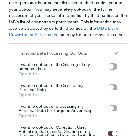
morganit opäť objavený a významne oceňovaný pre
us or personal information disclosed to third parties prior to
svoju krásu.
your opt-out. You may separately opt-out of the further
disclosure of your personal information by third parties on the
Srdcové vlastnosti:
Morganit je tradične považovaný
IAB’s list of downstream participants. This information may
za symbol lásky, pokoja a harmónie. Verí sa, že jeho
also be disclosed by us to third parties on the
IAB’s List of
energetické vlastnosti môžu pomôcť v emocionálnych
Downstream Participants
that may further disclose it to other
a duchovných aspektoch života.
third parties.
Využitie v šperkárstve:
Morganit je často používaný v
Personal Data Processing Opt Outs
šperkárstve na výrobu náhrdelníkov, náušníc, prsteňov
a náramkov. Jeho krása a očarujúci lesk robia z
I want to opt-out of the Sharing of my
morganitu žiadaný klenot v rôznych šperkárskych
personal data.
Opted In
dizajnoch.
I want to opt-out of the Sale of my
Morganit je teda nielen krásnym drahokamom, ale aj
Personal Data.
symbolom lásky a harmónie, čo ho robí obľúbeným medzi
Opted In
šperkármi aj medzi tými, ktorí hľadajú drahocenný kameň
so špeciálnym významom.
I want to opt-out of processing my
Personal Data for Targeted Advertising.
Opted In
Všetky šperky kolekcie Vamira sú hypoalergénnej povahy,
I want to opt-out of Collection, Use,
minimalizujú riziko alergických reakcií, a teda sú ideálnym
Retention, Sale, and/or Sharing of my
riešením pre osoby s jemnou a citlivou pokožkou.
Personal Data that Is Unrelated with the