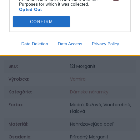
Purposes for which it was collected.
Opted Out
CONFIRM
Sme zaregistrovaný na puncovom úrade.
Data Deletion
Data Access
Privacy Policy
Parametre
SKU:
121 Morganit
Výrobca:
Vamira
Kategórie:
Dámske náramky
Farba:
Modrá, Ružová, Viacfarebné,
Fialová
Materiál:
Nehrdzavejúca oceľ
Osadenie:
Prírodný Morganit