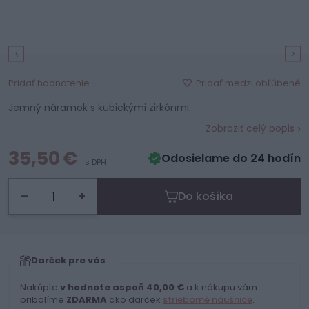
Pridať medzi obľúbené
Pridať hodnotenie
Jemný náramok s kubickými zirkónmi.
Zobraziť celý popis
35,50 €
Odosielame do 24 hodín
s DPH
–
+
Do košíka
Darček pre vás
Nakúpte
v hodnote aspoň 40,00 €
a k nákupu vám
pribalíme
ZDARMA
ako darček
strieborné náušnice
.