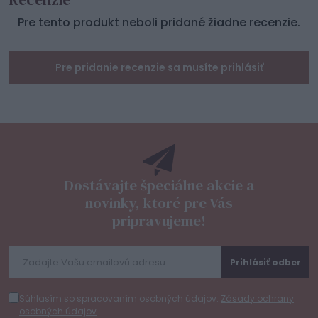
Pre tento produkt neboli pridané žiadne recenzie.
Pre pridanie recenzie sa musíte prihlásiť
Dostávajte špeciálne akcie a
novinky, ktoré pre Vás
pripravujeme!
Prihlásiť odber
Súhlasím so spracovaním osobných údajov.
Zásady ochrany
osobných údajov
.