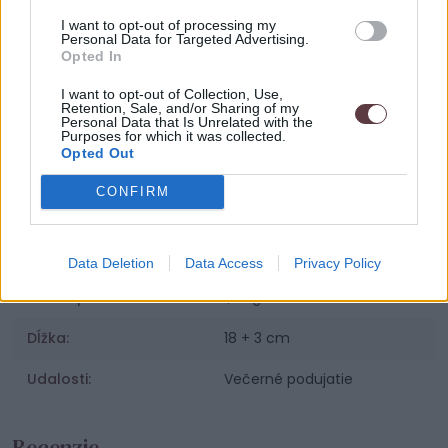
SKU:
NE 34 Dalia
I want to opt-out of processing my
Personal Data for Targeted Advertising.
Výrobca:
Vamira
Opted In
Kategórie:
Dámske náramky
I want to opt-out of Collection, Use,
Retention, Sale, and/or Sharing of my
Personal Data that Is Unrelated with the
Farba:
Zlatá
Purposes for which it was collected.
Opted Out
Materiál:
Striebro 925 / 1000
CONFIRM
Povrchová úprava:
Pozlátené žltým zlatom 14K
Osadenie:
Kubické Zirkóny
Data Deletion
Data Access
Privacy Policy
Váha šperku:
1,37 g
Dĺžka:
18 + 3 cm
Udalosti:
Večerné podujatie
Recenzie