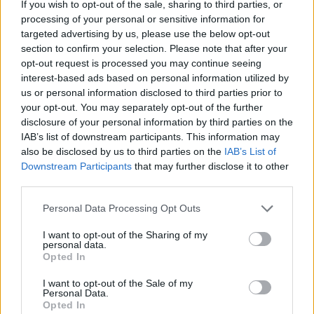
Hľadáte výnimočne minimalistický, no očarujúco trblietavý
If you wish to opt-out of the sale, sharing to third parties, or
šperk?
processing of your personal or sensitive information for
targeted advertising by us, please use the below opt-out
Máme ako pre Vás stvorený dámsky náramok Dalia, ktorý je
section to confirm your selection. Please note that after your
pozlátený 14k zlatom zdobiaci 5 kubických zirkónov v
opt-out request is processed you may continue seeing
rôznych veľkostiach. Venujte tento jemný, ale pôvabný
interest-based ads based on personal information utilized by
náramok napríklad ako darček k narodeninám či výročiu pre
us or personal information disclosed to third parties prior to
Vašu milovanú.
your opt-out. You may separately opt-out of the further
disclosure of your personal information by third parties on the
IAB’s list of downstream participants. This information may
Všetky šperky kolekcie Vamira sú hypoalergénnej povahy,
also be disclosed by us to third parties on the
IAB’s List of
minimalizujú riziko alergických reakcií, a teda sú ideálnym
Downstream Participants
that may further disclose it to other
riešením pre osoby s jemnou a citlivou pokožkou.
third parties.
Personal Data Processing Opt Outs
Sme zaregistrovaný na puncovom úrade.
I want to opt-out of the Sharing of my
personal data.
Opted In
I want to opt-out of the Sale of my
Parametre
Personal Data.
Opted In