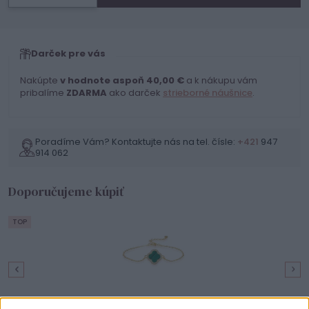
Darček pre vás
Nakúpte
v hodnote aspoň 40,00 €
a k nákupu vám
pribalíme
ZDARMA
ako darček
strieborné náušnice
.
Poradíme Vám? Kontaktujte nás na tel. čísle:
+421
947
914 062
Doporučujeme kúpiť
TOP