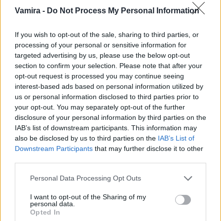
Strieborný dámsky náramok Créatine - Zlatá
Vamira -
Do Not Process My Personal Information
39,90 €
If you wish to opt-out of the sale, sharing to third parties, or
processing of your personal or sensitive information for
Popis produktu
targeted advertising by us, please use the below opt-out
section to confirm your selection. Please note that after your
Harmonický šperk s nádychom luxusu, ktorý sa nestratí v
opt-out request is processed you may continue seeing
žiadnej šperkovnici. Dámsky náramok Dior zdobený po
interest-based ads based on personal information utilized by
celom obvode perličkami je v prednej časti doplnený o číry
us or personal information disclosed to third parties prior to
kubický zirkón. Toto spojenie jemnej perlete a žiarivého lesku
your opt-out. You may separately opt-out of the further
poteší každu ženskú dušu.
disclosure of your personal information by third parties on the
IAB’s list of downstream participants. This information may
Šperk ponúkame v dvoch farebných variantoch kovu.
also be disclosed by us to third parties on the
IAB’s List of
Downstream Participants
that may further disclose it to other
third parties.
Všetky šperky kolekcie Vamira sú hypoalergénnej povahy,
minimalizujú riziko alergických reakcií, a teda sú ideálnym
Personal Data Processing Opt Outs
riešením pre osoby s jemnou a citlivou pokožkou.
I want to opt-out of the Sharing of my
personal data.
Opted In