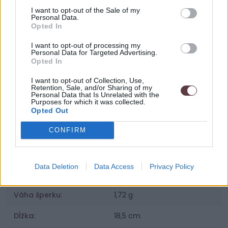
Sme zaregistrovaný na puncovom úrade.
I want to opt-out of the Sale of my
Personal Data.
Opted In
Parametre
I want to opt-out of processing my
Personal Data for Targeted Advertising.
Opted In
SKU:
93 Dior
I want to opt-out of Collection, Use,
Retention, Sale, and/or Sharing of my
Výrobca:
Vamira
Personal Data that Is Unrelated with the
Purposes for which it was collected.
Opted Out
Kategórie:
Dámske náramky
CONFIRM
Materiál:
Striebro 925 / 1000
Povrchová úprava:
Pozlátené 14K zlatom
Data Deletion
Data Access
Privacy Policy
Osadenie:
Imitácia perly
Váha šperku:
1,72 g
Dĺžka:
18,5 cm