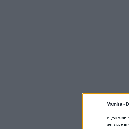
Vamira -
D
If you wish 
sensitive in