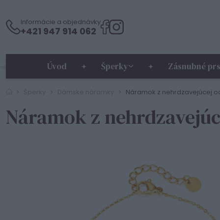
Informácie a objednávky
+421 947 914 062
Úvod
Šperky
Zásnubné prs
Šperky
Dámske náramky
Náramok z nehrdzavejúcej 
Náramok z nehrdzavejúc