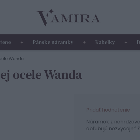
tene
Pánske náramky
Kabelky
D
ocele Wanda
ej ocele Wanda
Pridať hodnotenie
Náramok z nehrdzavejú
obľubujú nezvyčajné 