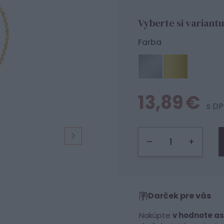
Vyberte si variantu
Farba
13,89 €
s D
–
+
Darček pre vás
Nakúpte
v hodnote as