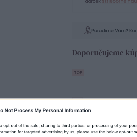
darček
strieborné náu
Poradíme Vám? Konta
Doporučujeme kúp
TOP
o Not Process My Personal Information
to opt-out of the sale, sharing to third parties, or processing of your per
Striebo
formation for targeted advertising by us, please use the below opt-out s