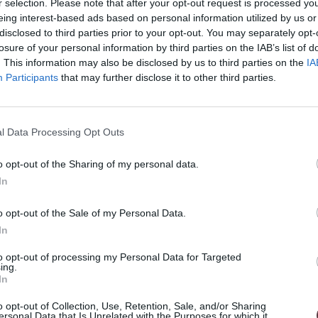
r selection. Please note that after your opt-out request is processed y
eing interest-based ads based on personal information utilized by us or
disclosed to third parties prior to your opt-out. You may separately opt-
losure of your personal information by third parties on the IAB’s list of
. This information may also be disclosed by us to third parties on the
IA
Participants
that may further disclose it to other third parties.
l Data Processing Opt Outs
ený 18k zlatom a prinesie do vašej zbierky
o opt-out of the Sharing of my personal data.
In
o opt-out of the Sale of my Personal Data.
In
 minimalizujú riziko alergických reakcií, a
u pokožkou.
to opt-out of processing my Personal Data for Targeted
ing.
In
o opt-out of Collection, Use, Retention, Sale, and/or Sharing
ersonal Data that Is Unrelated with the Purposes for which it