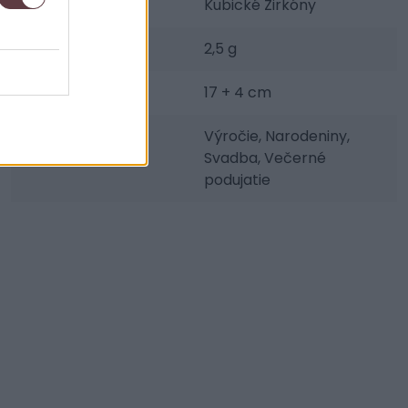
Osadenie:
Kubické Zirkóny
Váha šperku:
2,5 g
Dĺžka:
17 + 4 cm
Udalosti:
Výročie, Narodeniny,
Svadba, Večerné
podujatie