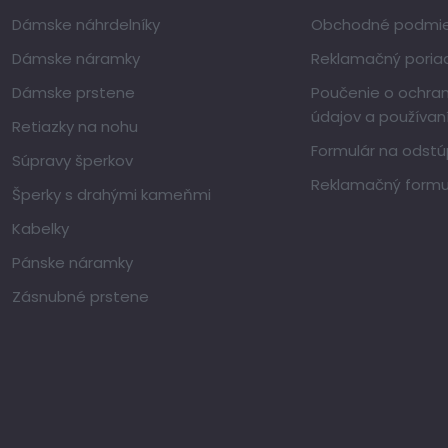
Dámske náhrdelníky
Obchodné podmi
Dámske náramky
Reklamačný poria
Dámske prstene
Poučenie o ochra
údajov a používan
Retiazky na nohu
Formulár na odstú
Súpravy šperkov
Reklamačný formu
Šperky s drahými kameňmi
Kabelky
Pánske náramky
Zásnubné prstene