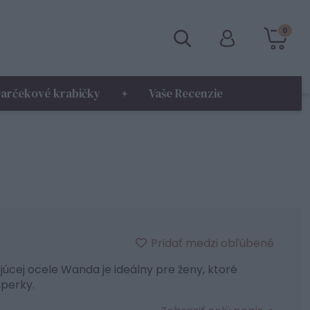
0
arčekové krabičky
Vaše Recenzie
Pridať medzi obľúbené
cej ocele Wanda je ideálny pre ženy, ktoré
šperky.