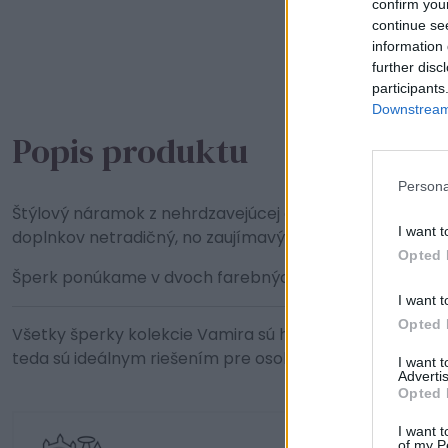
confirm you
continue se
information 
further disc
participants
Downstream 
Popis produktu
Persona
Štýlový náramok z nehrdzavejúcej ocele Wanda je pozlát
I want t
doplnkov netradičný, no zaujímavý kúsok.
Opted 
Šperk ponúkame v dvoch farebných variantoch kovu.
I want t
Opted 
Všetky šperky kolekcie Vamira sú hypoalergénnej povahy,
teda sú ideálnym riešením pre osoby s jemnou a citlivo
I want 
Advertis
Opted 
I want t
of my P