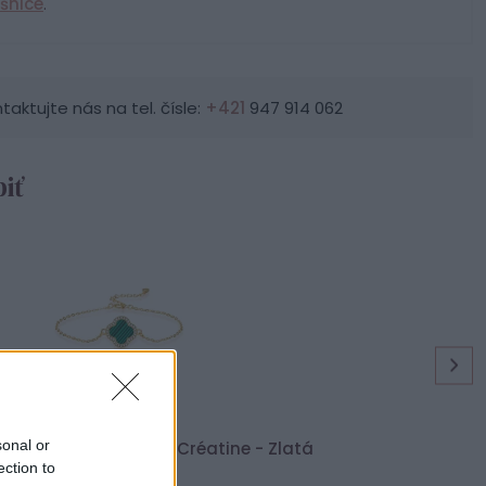
šnice
.
ktujte nás na tel. čísle:
+421
947 914 062
iť
sonal or
rný dámsky náramok Créatine - Zlatá
ection to
39,90 €