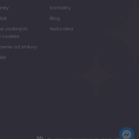
enky
Kontakty
dok
Blog
ne osobných
Naša idea
í cookies
penie od zmluvy
lár