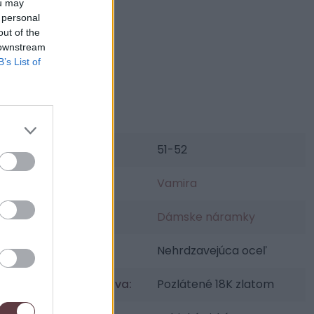
ou may
 personal
out of the
 downstream
B’s List of
Parametre
SKU:
51-52
Výrobca:
Vamira
Kategórie:
Dámske náramky
Materiál:
Nehrdzavejúca oceľ
Povrchová úprava:
Pozlátené 18K zlatom