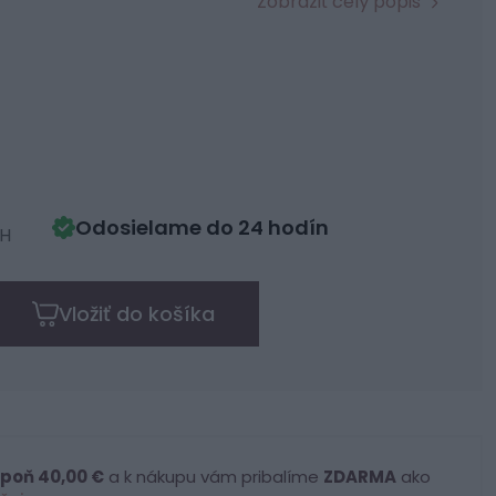
Zobraziť celý popis
Odosielame do 24 hodín
PH
Vložiť do košíka
poň 40,00 €
a k nákupu vám pribalíme
ZDARMA
ako