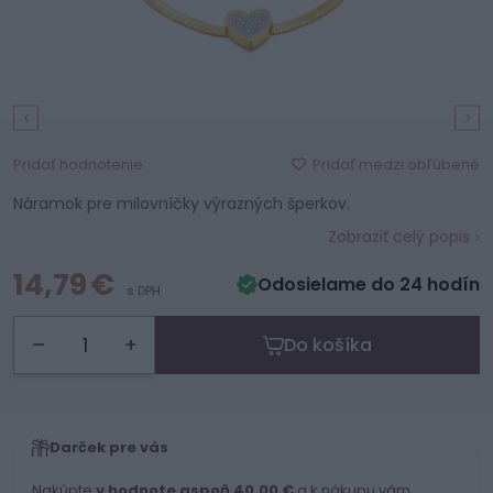
Pridať medzi obľúbené
Pridať hodnotenie
Náramok pre milovníčky výrazných šperkov.
Zobraziť celý popis
14,79 €
Odosielame do 24 hodín
s DPH
–
+
Do košíka
Darček pre vás
Nakúpte
v hodnote aspoň 40,00 €
a k nákupu vám