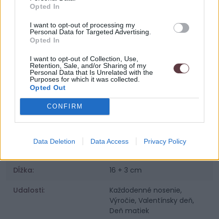
Opted In
SKU:
12
I want to opt-out of processing my
Výrobca:
Vamira
Personal Data for Targeted Advertising.
Opted In
Kategórie:
Dámske náramky
I want to opt-out of Collection, Use,
Retention, Sale, and/or Sharing of my
Farba:
Zlatá
Personal Data that Is Unrelated with the
Purposes for which it was collected.
Opted Out
Materiál:
Chirurgická oceľ
CONFIRM
Povrchová úprava:
Pozlátené 18K zlatom
Osadenie:
Kubické Zirkóny
Data Deletion
Data Access
Privacy Policy
Váha šperku:
4g
Dĺžka:
16 + 3 cm
Udalosti:
Každodenné nosenie,
Výročie, Valentínsky deň,
Deň matiek