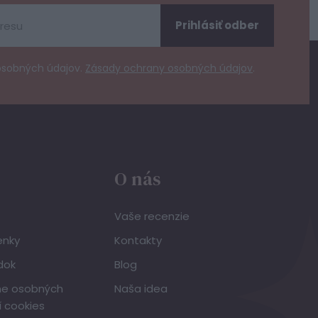
Prihlásiť odber
osobných údajov.
Zásady ochrany osobných údajov
.
O nás
Vaše recenzie
enky
Kontakty
dok
Blog
ne osobných
Naša idea
í cookies