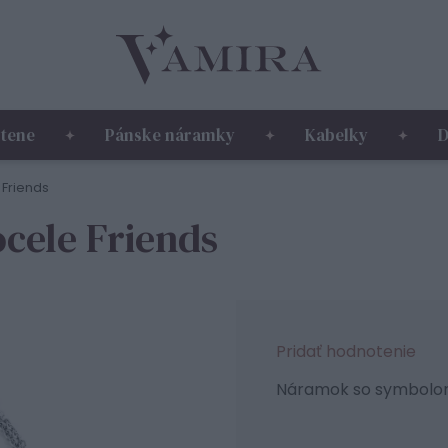
tene
Pánske náramky
Kabelky
D
 Friends
cele Friends
Pridať hodnotenie
Náramok so symbolom