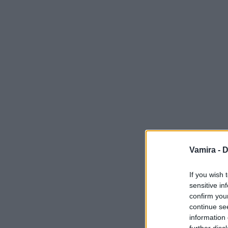
Vamira -
D
If you wish 
sensitive in
confirm you
continue se
information 
further disc