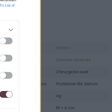
B’s List of
Parametre
Výrobca:
Vamira
Kategórie:
Dámske náramky
Materiál:
Chirurgická oceľ
Povrchová úprava:
Pozlátené 18K zlatom
Váha šperku:
4g
Dĺžka:
16 + 4 cm