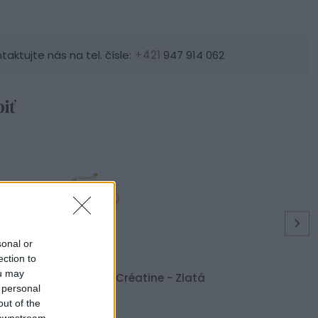
ktujte nás na tel. čísle:
+421
947 914 062
iť
sonal or
ection to
ou may
rný dámsky náramok Créatine - Zlatá
 personal
39,90 €
out of the
 downstream