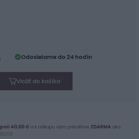
Odosielame do 24 hodín
H
Vložiť do košíka
poň 40,00 €
a k nákupu vám pribalíme
ZDARMA
ako
šnice
.