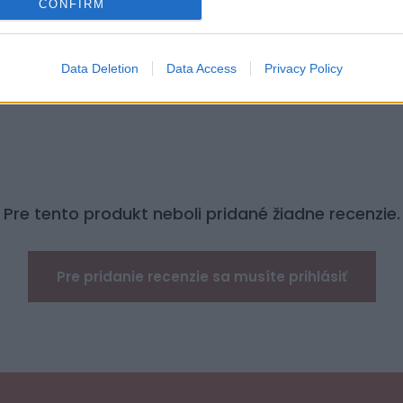
CONFIRM
ade.
Data Deletion
Data Access
Privacy Policy
Pre tento produkt neboli pridané žiadne recenzie.
Pre pridanie recenzie sa musíte prihlásiť