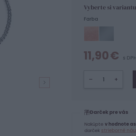
Vyberte si variantu
Farba
11,90 €
s DP
–
+
Darček pre vás
Nakúpte
v hodnote as
darček
strieborné náu