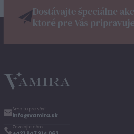
Dostávajte špeciálne akc
ktoré pre Vás pripravuj
Sme tu pre vás!
info@vamira.sk
Zavolajte nám
+421 947 914 062