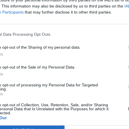
. This information may also be disclosed by us to third parties on the
IA
Participants
that may further disclose it to other third parties.
l Data Processing Opt Outs
o opt-out of the Sharing of my personal data.
In
kaz nekonečnej lásky a priateľstva.
aký je náramok Friends s hladkým symbolom
o opt-out of the Sale of my Personal Data.
In
to opt-out of processing my Personal Data for Targeted
ing.
In
 minimalizujú riziko alergických reakcií, a
u pokožkou.
o opt-out of Collection, Use, Retention, Sale, and/or Sharing
ersonal Data that Is Unrelated with the Purposes for which it
lected.
Out