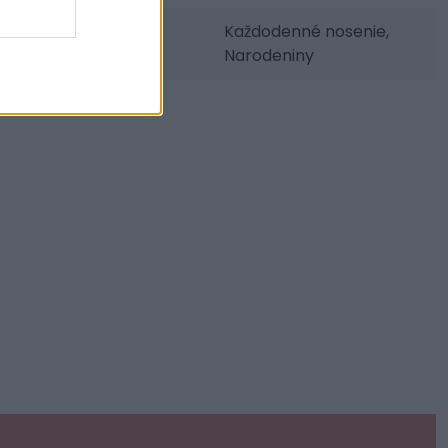
Udalosti:
Každodenné nosenie,
Narodeniny