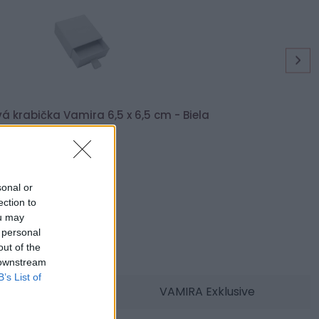
á krabička Vamira 6,5 x 6,5 cm - Biela
3,90 €
sonal or
ection to
ou may
 personal
Parametre
out of the
 downstream
B’s List of
SKU:
VAMIRA Exklusive