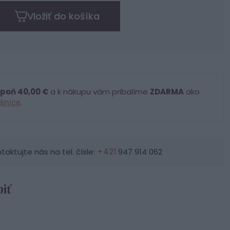
Vložiť do košíka
poň 40,00 €
a k nákupu vám pribalíme
ZDARMA
ako
šnice
.
ktujte nás na tel. čísle:
+421
947 914 062
iť