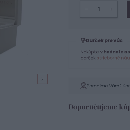
–
+
Darček pre vás
Nakúpte
v hodnote as
darček
strieborné náu
Poradíme Vám? Konta
Doporučujeme kúp