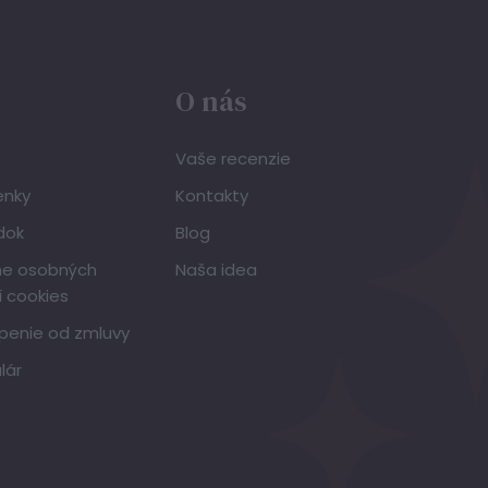
O nás
Vaše recenzie
enky
Kontakty
dok
Blog
ne osobných
Naša idea
í cookies
penie od zmluvy
lár