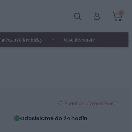
0
arčekové krabičky
Vaše Recenzie
Pridať medzi obľúbené
Odosielame do 24 hodín