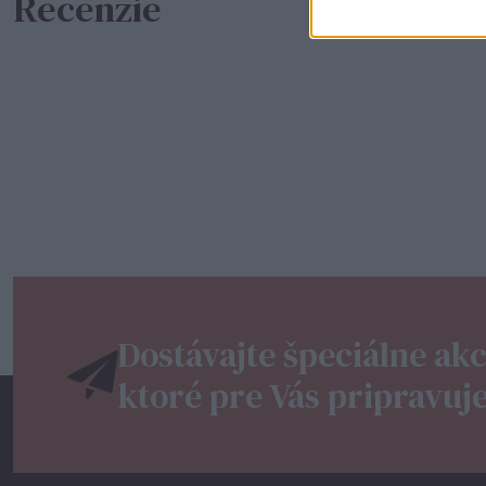
Recenzie
Dostávajte špeciálne akc
ktoré pre Vás pripravuj