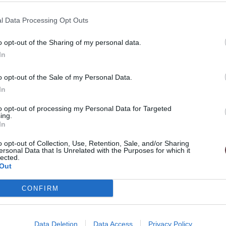
ajú z lesov ktoré sa obhospodarujú prírode
o-rastlinného prostredia.
l Data Processing Opt Outs
zaručuje, že všetky materiály pochádzajú z
o opt-out of the Sharing of my personal data.
 čo znamená, lepšiu ochranu živočíšno-
In
o opt-out of the Sale of my Personal Data.
In
to opt-out of processing my Personal Data for Targeted
ing.
In
o opt-out of Collection, Use, Retention, Sale, and/or Sharing
ersonal Data that Is Unrelated with the Purposes for which it
ade.
lected.
Out
CONFIRM
Data Deletion
Data Access
Privacy Policy