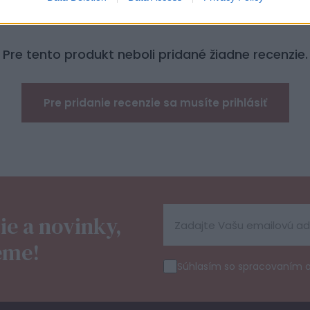
Pre tento produkt neboli pridané žiadne recenzie.
Pre pridanie recenzie sa musíte prihlásiť
ie a novinky,
eme!
Súhlasím so spracovaním 