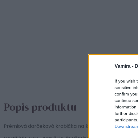
Vamira -
D
If you wish 
sensitive in
confirm you
continue se
Popis produktu
information 
further disc
participants
Prémiová darčeková krabička na šperky VAMIRA bude 
Downstream 