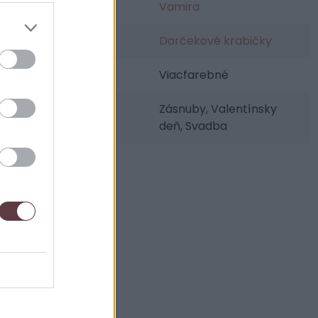
Výrobca:
Vamira
Kategórie:
Darčekové krabičky
Farba:
Viacfarebné
Udalosti:
Zásnuby, Valentínsky
deň, Svadba