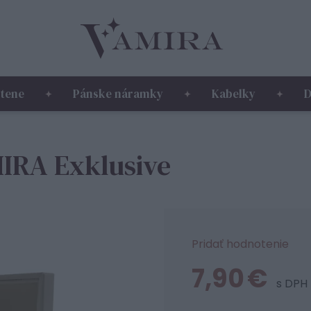
tene
Pánske náramky
Kabelky
D
IRA Exklusive
Pridať hodnotenie
7,90 €
s DPH