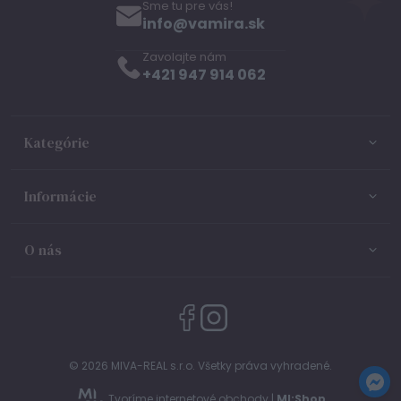
Sme tu pre vás!
info@vamira.sk
Zavolajte nám
+421 947 914 062
Kategórie
Informácie
O nás
© 2026 MIVA-REAL s.r.o. Všetky práva vyhradené.
Tvoríme internetové obchody |
MI:Shop