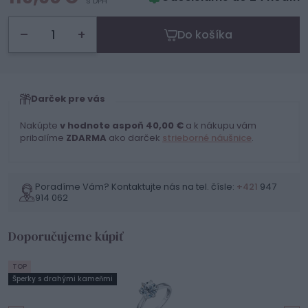
s DPH
–
+
Do košíka
Darček pre vás
Nakúpte
v hodnote aspoň 40,00 €
a k nákupu vám
pribalíme
ZDARMA
ako darček
strieborné náušnice
.
Poradíme Vám? Kontaktujte nás na tel. čísle:
+421
947
914 062
Doporučujeme kúpiť
TOP
Šperky s drahými kameňmi