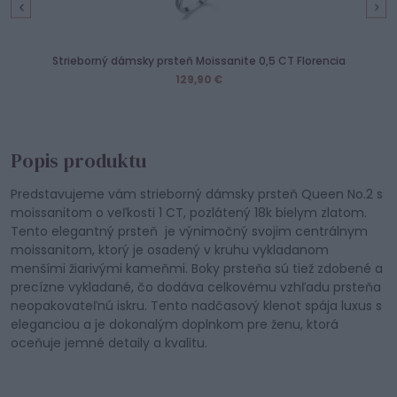
Strieborný dámsky prsteň Moissanite 0,5 CT Florencia
129,90 €
Popis produktu
Predstavujeme vám strieborný dámsky prsteň Queen No.2 s
moissanitom o veľkosti 1 CT, pozlátený 18k bielym zlatom.
Tento elegantný prsteň je výnimočný svojim centrálnym
moissanitom, ktorý je osadený v kruhu vykladanom
menšími žiarivými kameňmi. Boky prsteňa sú tiež zdobené a
precízne vykladané, čo dodáva celkovému vzhľadu prsteňa
neopakovateľnú iskru. Tento nadčasový klenot spája luxus s
eleganciou a je dokonalým doplnkom pre ženu, ktorá
oceňuje jemné detaily a kvalitu.