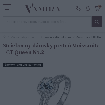
0
Zásnubné prstene
Strieborný dámsky prsteň Moissanite 1 CT Quee
Strieborný dámsky prsteň Moissanite
1 CT Queen No.2
Šperky s drahými kameňmi