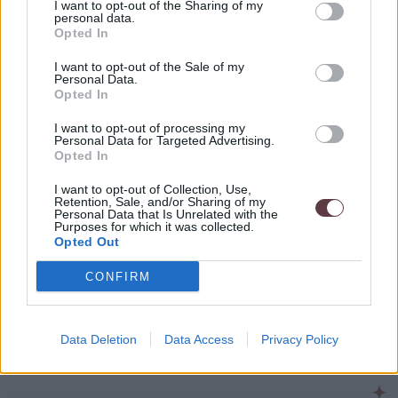
ako diamant, čo umožňuje získať luxusný vzhľad za
I want to opt-out of the Sharing of my
personal data.
nižšiu cenu.
Opted In
Ekologický:
Moissanit je vytvorený umelým spôsobom,
I want to opt-out of the Sale of my
čo znamená, že nemusí byť ťažený z prírody, čo je
Personal Data.
ekologicky šetrnejšie.
Opted In
Náš sortiment zahŕňa nielen zásnubné prstene s
I want to opt-out of processing my
moissanitom, ale aj nádherné náušnice, náhrdelníky a ďalšie
Personal Data for Targeted Advertising.
Opted In
šperky pre každú príležitosť. Dodajte vášmu outfitu šmrnc
elegancie a krásy moissanitu.
I want to opt-out of Collection, Use,
Retention, Sale, and/or Sharing of my
Nechajte sa okúzliť týmto jedinečným drahokamom a
Personal Data that Is Unrelated with the
Purposes for which it was collected.
pridajte do vášho života trochu luxusu za dostupnú cenu.
Opted Out
Objednajte si ešte dnes a získajte šperky, ktoré budú žiariť
krásou a eleganciou po celý život.
CONFIRM
Všetky šperky kolekcie Vamira sú hypoalergénnej povahy,
minimalizujú riziko alergických reakcií, a teda sú ideálnym
Data Deletion
Data Access
Privacy Policy
riešením pre osoby s jemnou a citlivou pokožkou.