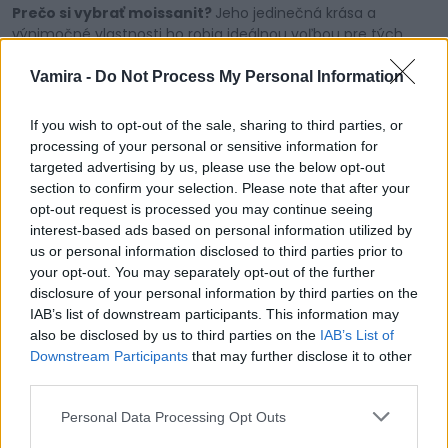
Prečo si vybrať moissanit?
Jeho jedinečná krása a
výnimočné vlastnosti ho robia ideálnou voľbou pre tých,
ktorí túžia po elegantnom a zároveň
cenovo dostupnom
luxuse
.
Vamira -
Do Not Process My Personal Information
Moissanit je umelo vytvorený drahokam, ktorý sa svojím
If you wish to opt-out of the sale, sharing to third parties, or
žiarom a jasom nijako nelíši od diamantu, no ponúka oveľa
processing of your personal or sensitive information for
väčšiu hodnotu za vaše peniaze. Vďaka svojej tvrdosti a
targeted advertising by us, please use the below opt-out
odolnosti je moissanit ideálnou voľbou pre zásnubné
section to confirm your selection. Please note that after your
prstene, ktoré vydržia celoživotné nosenie a budú stále žiariť
opt-out request is processed you may continue seeing
ako nové.
interest-based ads based on personal information utilized by
us or personal information disclosed to third parties prior to
Výhody Moissanitu:
your opt-out. You may separately opt-out of the further
Brilantný lesk:
Moissanit má podobný lesk ako
disclosure of your personal information by third parties on the
diamant, čo mu dáva nádherný a výrazný vzhľad.
IAB’s list of downstream participants. This information may
also be disclosed by us to third parties on the
IAB’s List of
Odolnosť:
Je veľmi odolný a tvrdý kameň, čo z neho
Downstream Participants
that may further disclose it to other
robí ideálnu voľbu pre každodenné nosenie, najmä v
third parties.
zásnubných prstienkoch.
Personal Data Processing Opt Outs
Cenovo dostupnejší:
Moissanit je cenovo výhodnejší