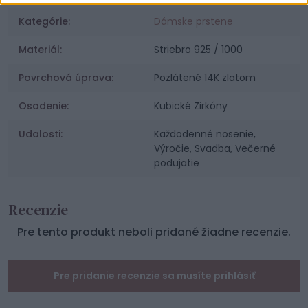
Kategórie:
Dámske prstene
Materiál:
Striebro 925 / 1000
Povrchová úprava:
Pozlátené 14K zlatom
Osadenie:
Kubické Zirkóny
Udalosti:
Každodenné nosenie,
Výročie, Svadba, Večerné
podujatie
Recenzie
Pre tento produkt neboli pridané žiadne recenzie.
Pre pridanie recenzie sa musíte prihlásiť