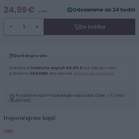
24,99 €
Odosielame do 24 hodín
s DPH
–
+
Do košíka
Darček pre vás
Nakúpte
v hodnote aspoň 40,00 €
a k nákupu vám
pribalíme
ZDARMA
ako darček
strieborné náušnice
.
Poradíme Vám? Kontaktujte nás na tel. čísle:
+421
947
914 062
Doporučujeme kúpiť
TOP