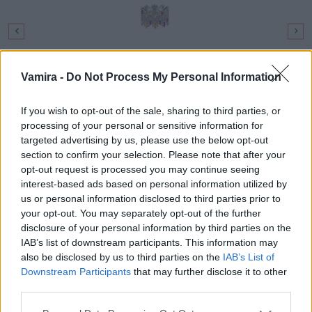
Strieborný dámsky prsteň Lumière Brillante
Vamira -
Do Not Process My Personal Information
89,90 €
If you wish to opt-out of the sale, sharing to third parties, or
processing of your personal or sensitive information for
targeted advertising by us, please use the below opt-out
Popis produktu
section to confirm your selection. Please note that after your
opt-out request is processed you may continue seeing
V ponuke kolekcie Vamira nesmie chýbať typ prsteňa
interest-based ads based on personal information utilized by
nazývaný chevron. Ide o prsteň v tvare písmená V, známy
us or personal information disclosed to third parties prior to
tiež ako wishbone. Elegantná véčková línia je ukončená
your opt-out. You may separately opt-out of the further
piatimi čírymi zirkónmi vytvárajúce na jej vrchole diadém,
disclosure of your personal information by third parties on the
ktorý premení každú ženu v skutočnú princeznú.
IAB’s list of downstream participants. This information may
also be disclosed by us to third parties on the
IAB’s List of
Tento prsteň kráča s modernými trendami a vďaka svojmu
Downstream Participants
that may further disclose it to other
jedinečnému tvaru sa dokonale vrství a kombinuje aj inými
third parties.
prsteňami. Skvele doladí a neprekáža ani v kombinácii pri
zásnubom prsteni s výraznejšim kameňom.