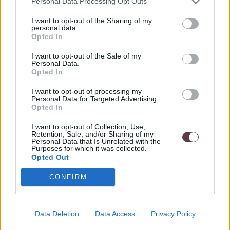
Personal Data Processing Opt Outs
Strieborný prsteň Irena je teda geniálny darček k výročiu
I want to opt-out of the Sharing of my
svadby a odhalí vo vašej milovanej skutočnú kráľovnú.
personal data.
Opted In
Šperk ponúkame v dvoch variantoch.
I want to opt-out of the Sale of my
Personal Data.
Všetky šperky kolekcie Vamira sú hypoalergénnej povahy,
Opted In
minimalizujú riziko alergických reakcií, a teda sú ideálnym
I want to opt-out of processing my
riešením pre osoby s jemnou a citlivou pokožkou.
Personal Data for Targeted Advertising.
Opted In
I want to opt-out of Collection, Use,
Retention, Sale, and/or Sharing of my
Sme zaregistrovaný na puncovom úrade.
Personal Data that Is Unrelated with the
Purposes for which it was collected.
Opted Out
CONFIRM
Parametre
SKU:
96 Irena
Data Deletion
Data Access
Privacy Policy
Výrobca:
Vamira