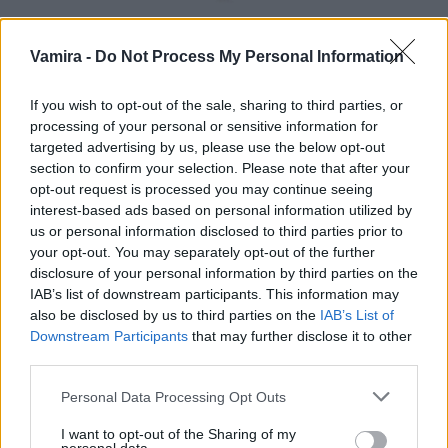
Strieborný dámsky náhrdelník Athena
44,89 €
Vamira -
Do Not Process My Personal Information
If you wish to opt-out of the sale, sharing to third parties, or
processing of your personal or sensitive information for
Popis produktu
targeted advertising by us, please use the below opt-out
section to confirm your selection. Please note that after your
Predstavujeme Vám strieborný dámsky náhrdelník Whitney
opt-out request is processed you may continue seeing
zosobňujúci číru eleganciu. Zirkón tvaru slzy prináša do
interest-based ads based on personal information utilized by
šperku jemnosť, ktorú ocení každá žena milujúca
us or personal information disclosed to third parties prior to
sofistikovanosť. Vsadenie do lemu dodáva náhrdelníku
your opt-out. You may separately opt-out of the further
stabilitu a pevnosť, čo umožňuje nosenie náhrdelníka s
disclosure of your personal information by third parties on the
istotou po celý deň bez obav o jeho uvoľnenie.
IAB’s list of downstream participants. This information may
also be disclosed by us to third parties on the
IAB’s List of
Tento šperk je ideálny darček k narodeninám, či výročiu a
Downstream Participants
that may further disclose it to other
ponúkame ho v dvoch variantoch.
third parties.
Personal Data Processing Opt Outs
Všetky šperky kolekcie Vamira sú hypoalergénnej povahy,
minimalizujú riziko alergických reakcií, a teda sú ideálnym
I want to opt-out of the Sharing of my
riešením pre osoby s jemnou a citlivou pokožkou.