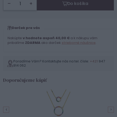
–
+
Do košíka
Darček pre vás
Nakúpte
v hodnote aspoň 40,00 €
a k nákupu vám
pribalíme
ZDARMA
ako darček
strieborné náušnice
.
Poradíme Vám? Kontaktujte nás na tel. čísle:
+421
947
914 062
Doporučujeme kúpiť