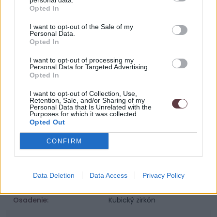
personal data.
Opted In
I want to opt-out of the Sale of my
Personal Data.
Sme zaregistrovaný na puncovom úrade.
Opted In
I want to opt-out of processing my
Personal Data for Targeted Advertising.
Opted In
Parametre
I want to opt-out of Collection, Use,
SKU:
95 Whitney
Retention, Sale, and/or Sharing of my
Personal Data that Is Unrelated with the
Purposes for which it was collected.
Výrobca:
Vamira
Opted Out
Kategórie:
Dámske náhrdelníky
CONFIRM
Materiál:
Striebro 925 / 1000
Data Deletion
Data Access
Privacy Policy
Povrchová úprava:
Pozlátené 14K zlatom
Osadenie:
Kubický zirkón