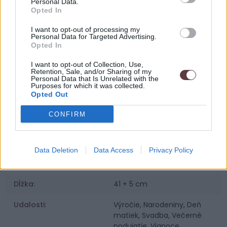
Personal Data.
Opted In
SKU:
PS 23 Lumina Essence
I want to opt-out of processing my
Personal Data for Targeted Advertising.
Výrobca:
Vamira
Opted In
Kategórie:
Dámske náhrdelníky
I want to opt-out of Collection, Use,
Retention, Sale, and/or Sharing of my
Personal Data that Is Unrelated with the
Farba:
Zlatá
Purposes for which it was collected.
Opted Out
Materiál:
Striebro 925 / 1000
CONFIRM
Povrchová úprava:
Pozlátené žltým zlatom 18K
Osadenie:
Kubické Zirkóny
Data Deletion
Data Access
Privacy Policy
Váha šperku:
1,86 g
Dĺžka:
41 + 5 cm
Udalosti:
Výročie, Narodeniny, Deň
matiek, Svadba, Večerné
podujatie, Vianoce