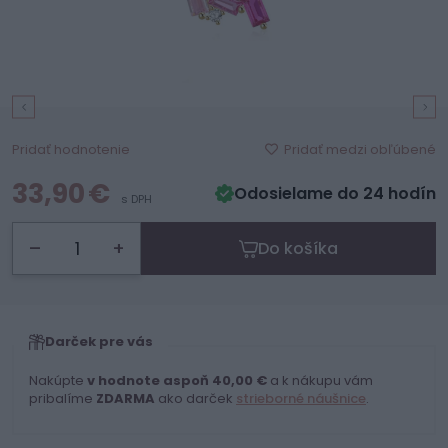
Pridať medzi obľúbené
Pridať hodnotenie
33,90 €
Odosielame do 24 hodín
s DPH
–
+
Do košíka
Darček pre vás
Nakúpte
v hodnote aspoň 40,00 €
a k nákupu vám
pribalíme
ZDARMA
ako darček
strieborné náušnice
.