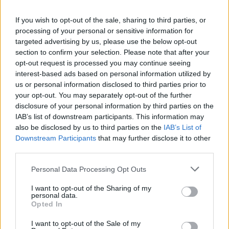
ženu. Tento strieborný dámsky náhrdelník je
pozlátený 18 k zlatom, čo mu dodáva luxusný vzhľad a
If you wish to opt-out of the sale, sharing to third parties, or
processing of your personal or sensitive information for
zaručuje trvácnosť. Jeho výnimočný dizajn zdobí päť
targeted advertising by us, please use the below opt-out
nádherných zirkonov, z ktorých jeden je v očarujúcej
section to confirm your selection. Please note that after your
ružovej farbe, druhý v romantickej ružovo-bordovej a
opt-out request is processed you may continue seeing
tretí v hlbokej bordovej farbe. Dva priehľadné zirkony
interest-based ads based on personal information utilized by
dopĺňajú celkový vzhľad a vytvárajú harmonickú
us or personal information disclosed to third parties prior to
symfóniu farieb, ktorá pritiahne pozornosť a dodá
your opt-out. You may separately opt-out of the further
vášmu outfitu pôvab. Tento elegantný náhrdelník je
disclosure of your personal information by third parties on the
IAB’s list of downstream participants. This information may
ideálny na špeciálne príležitosti, ako aj na každodenné
also be disclosed by us to third parties on the
IAB’s List of
nosenie, a určite sa stane obľúbeným klenotom vo
Downstream Participants
that may further disclose it to other
vašej šperkovnici.
third parties.
Personal Data Processing Opt Outs
Sme zaregistrovaný na puncovom úrade.
I want to opt-out of the Sharing of my
personal data.
Opted In
Parametre
I want to opt-out of the Sale of my