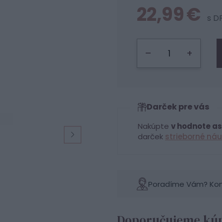
22,99 €
s D
–
+
Darček pre vás
Nakúpte
v hodnote as
darček
strieborné náu
Poradíme Vám? Konta
Doporučujeme kúp