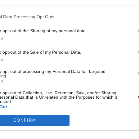
snením minimalistického štýlu a jemnej
l Data Processing Opt Outs
ý je navrhnutý tak, aby pôsobil nenápadne a
nie a je dostatočne všestranný, aby doplnil
o opt-out of the Sharing of my personal data.
In
 náušnice.
o opt-out of the Sale of my Personal Data.
In
 minimalizujú riziko alergických reakcií, a
u pokožkou.
to opt-out of processing my Personal Data for Targeted
ing.
In
o opt-out of Collection, Use, Retention, Sale, and/or Sharing
ersonal Data that Is Unrelated with the Purposes for which it
lected.
ade.
Out
CONFIRM