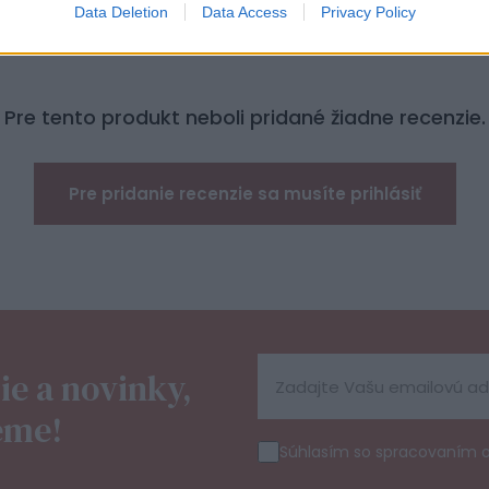
Data Deletion
Data Access
Privacy Policy
Pre tento produkt neboli pridané žiadne recenzie.
Pre pridanie recenzie sa musíte prihlásiť
ie a novinky,
eme!
Súhlasím so spracovaním 