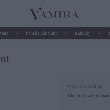
tene
Pánske náramky
Kabelky
D
ent
Pridať hodnotenie
Minimalistické náušn