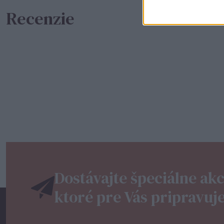
Recenzie
Dostávajte špeciálne akc
ktoré pre Vás pripravuj