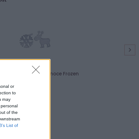
ieborné dámske náušnoce Frozen
11,90 €
sonal or
ection to
ou may
 personal
out of the
 downstream
B’s List of
Parametre