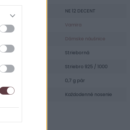
SKU:
NE 12 DECENT
Výrobca:
Vamira
Kategórie:
Dámske náušnice
Farba:
Strieborná
Materiál:
Striebro 925 / 1000
Váha šperku:
0,7 g pár
Udalosti:
Každodenné nosenie