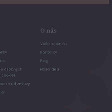
O nás
Vaše recenzie
enky
Kontakty
dok
Blog
ne osobných
Naša idea
í cookies
penie od zmluvy
lár