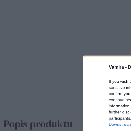
Vamira -
D
If you wish 
sensitive in
confirm you
continue se
information 
further disc
participants
Popis produktu
Downstream 