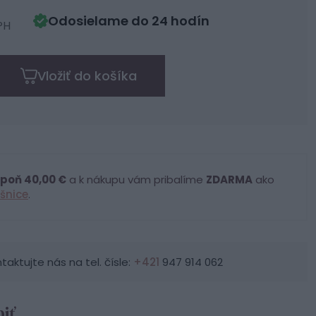
Odosielame do 24 hodín
PH
Vložiť do košíka
poň 40,00 €
a k nákupu vám pribalíme
ZDARMA
ako
šnice
.
ktujte nás na tel. čísle:
+421
947 914 062
iť