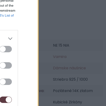
 personal
out of the
 downstream
B’s List of
Parametre
SKU:
NE 15 NIA
Výrobca:
Vamira
Kategórie:
Dámske náušnice
Materiál:
Striebro 925 / 1000
Povrchová úprava:
Pozlátené 14K zlatom
Osadenie:
Kubické Zirkóny