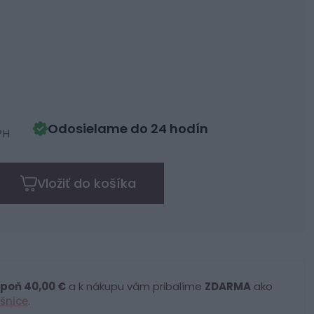
Odosielame do 24 hodín
PH
Vložiť do košíka
poň 40,00 €
a k nákupu vám pribalíme
ZDARMA
ako
šnice
.