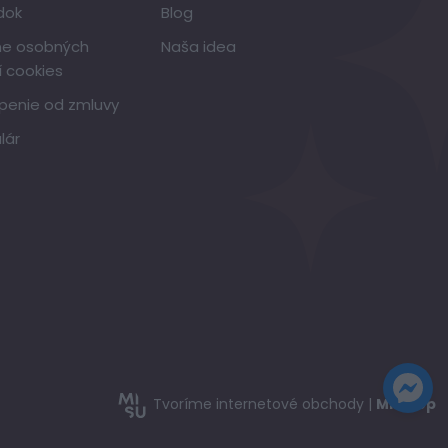
dok
Blog
ne osobných
Naša idea
í cookies
penie od zmluvy
lár
Tvoríme internetové obchody |
MI:Shop