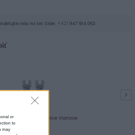
ktujte nás na tel. čísle:
+421
947 914 062
iť
sonal or
ieborné dámske náušnice Vianoce
ection to
10,99 €
ou may