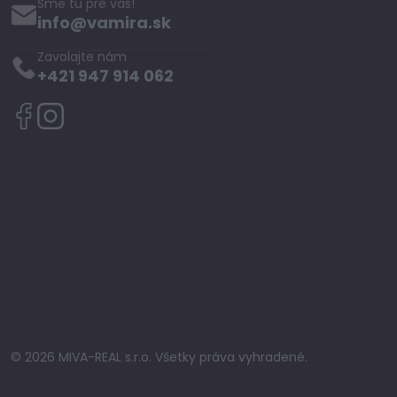
Sme tu pre vás!
info@vamira.sk
Zavolajte nám
+421 947 914 062
© 2026 MIVA-REAL s.r.o. Všetky práva vyhradené.