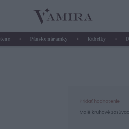
tene
Pánske náramky
Kabelky
D
Pridať hodnotenie
Malé kruhové zasúvac