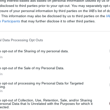
eing interest-based ads based on personal information utilized by us or
disclosed to third parties prior to your opt-out. You may separately opt-
losure of your personal information by third parties on the IAB’s list of
. This information may also be disclosed by us to third parties on the
IA
Participants
that may further disclose it to other third parties.
l Data Processing Opt Outs
o dievčenské.
o opt-out of the Sharing of my personal data.
 sú ideálnym doplnkom pre každodenné
In
 sú tvorené hladkou tenkou líniou obruče,
 visí jeden žiarivý číry kubický zirkón, ktorý
o opt-out of the Sale of my Personal Data.
ekt. Zasúvací dizajn náušníc zaručuje pohodlné
In
 a štýlovými zároveň.
to opt-out of processing my Personal Data for Targeted
ing.
In
o opt-out of Collection, Use, Retention, Sale, and/or Sharing
 minimalizujú riziko alergických reakcií, a
ersonal Data that Is Unrelated with the Purposes for which it
lected.