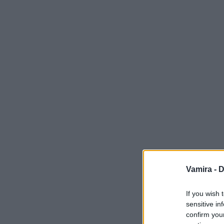
Vamira -
D
If you wish 
sensitive in
confirm you