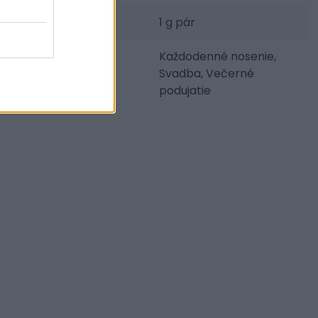
Váha šperku:
1 g pár
Udalosti:
Každodenné nosenie,
Svadba, Večerné
podujatie