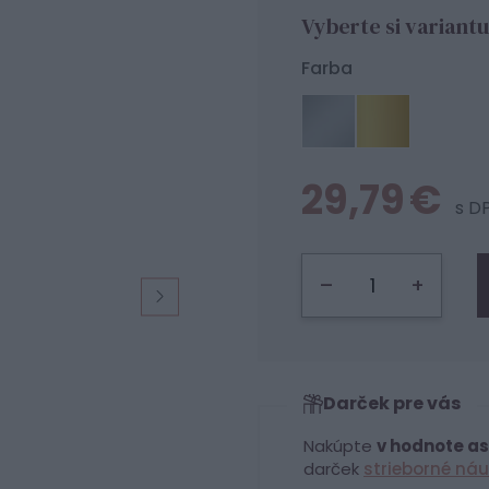
Vyberte si variantu
Farba
29,79 €
s D
–
+
Darček pre vás
Nakúpte
v hodnote as
darček
strieborné náu