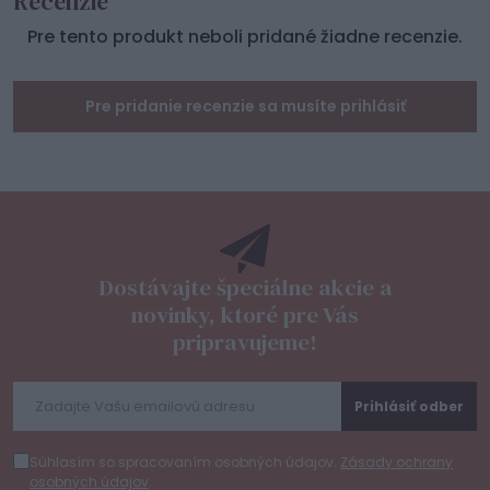
Recenzie
Pre tento produkt neboli pridané žiadne recenzie.
Pre pridanie recenzie sa musíte prihlásiť
Dostávajte špeciálne akcie a
novinky, ktoré pre Vás
pripravujeme!
Prihlásiť odber
Súhlasím so spracovaním osobných údajov.
Zásady ochrany
osobných údajov
.