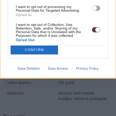
Parametre
I want to opt-out of processing my
Personal Data for Targeted Advertising.
SKU:
NE 10 CZ Pearl
Opted In
Výrobca:
Vamira
I want to opt-out of Collection, Use,
Retention, Sale, and/or Sharing of my
Personal Data that Is Unrelated with the
Kategórie:
Dámske náušnice
Purposes for which it was collected.
Opted Out
Farba:
Strieborná
CONFIRM
Materiál:
Striebro 925 / 1000
Osadenie:
Kubické Zirkóny,
Data Deletion
Data Access
Privacy Policy
Sladkovodná perla
Váha šperku:
1,50 g pár
Udalosti:
Výročie, Deň matiek,
Svadba, Večerné podujatie