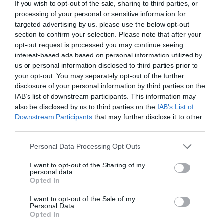
Tento elegantný šperk kombinuje nadčasovú krásu
If you wish to opt-out of the sale, sharing to third parties, or
sladkovodnej perly s moderným dizajnom. Perla je vsadená
processing of your personal or sensitive information for
do lemu v tvare kvapky, pričom jedna polovica kvapky je
targeted advertising by us, please use the below opt-out
zdobená žiarivými zirkónmi. Sofistikovaný dizajn vytvára
section to confirm your selection. Please note that after your
nádherný kontrast medzi jemným leskom perly a
opt-out request is processed you may continue seeing
trblietavým efektom zirkónov.
interest-based ads based on personal information utilized by
us or personal information disclosed to third parties prior to
Náušnice sú ideálne na špeciálne príležitosti aj každodenné
your opt-out. You may separately opt-out of the further
nosenie, pridávajúc vášmu outfitu eleganciu a pôvab.
disclosure of your personal information by third parties on the
Vhodný ako darček na MDŽ či ku Dňu žien.
IAB’s list of downstream participants. This information may
also be disclosed by us to third parties on the
IAB’s List of
Downstream Participants
that may further disclose it to other
Všetky šperky kolekcie Vamira sú hypoalergénnej povahy,
third parties.
minimalizujú riziko alergických reakcií, a teda sú ideálnym
riešením pre osoby s jemnou a citlivou pokožkou.
Personal Data Processing Opt Outs
I want to opt-out of the Sharing of my
personal data.
Opted In
Sme zaregistrovaný na puncovom úrade.
I want to opt-out of the Sale of my
Personal Data.
Opted In