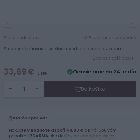
Pridať medzi obľúbené
Pridať hodnotenie
Strieborné náušnice so sladkovodnou perlou a zirkónmi.
Zobraziť celý popis
33,69 €
Odosielame do 24 hodín
s DPH
–
+
Do košíka
Darček pre vás
Nakúpte
v hodnote aspoň 40,00 €
a k nákupu vám
pribalíme
ZDARMA
ako darček
strieborné náušnice
.