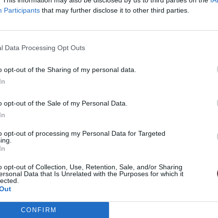
Participants
that may further disclose it to other third parties.
gantný a sofistikovaný, pričom jeho dizajn by
8k žltým zlatom, vďaka čomu jeho povrch
ajú vycibrený vkus a poznajú svoj štýl.
l Data Processing Opt Outs
 minimalizujú riziko alergických reakcií, a
o opt-out of the Sharing of my personal data.
u pokožkou.
In
o opt-out of the Sale of my Personal Data.
In
ade.
to opt-out of processing my Personal Data for Targeted
ing.
In
o opt-out of Collection, Use, Retention, Sale, and/or Sharing
ersonal Data that Is Unrelated with the Purposes for which it
lected.
Out
CONFIRM