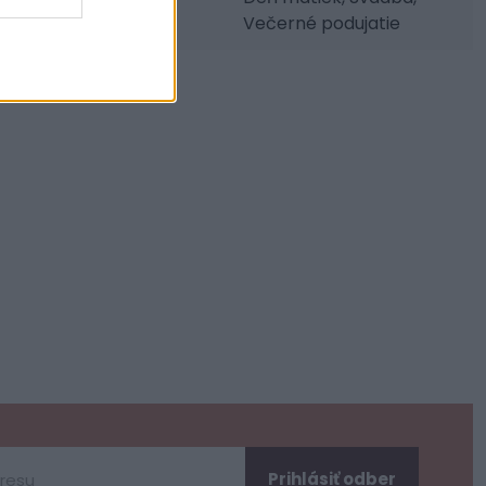
Večerné podujatie
Prihlásiť odber