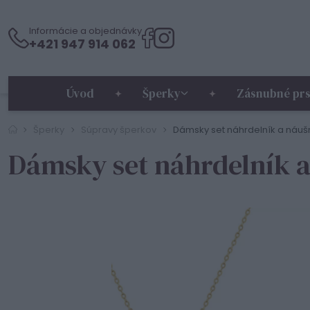
Informácie a objednávky
+421 947 914 062
Úvod
Šperky
Zásnubné prs
Šperky
Súpravy šperkov
Dámsky set náhrdelník a náušn
Dámsky set náhrdelník a