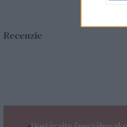
Recenzie
Dostávajte špeciálne akc