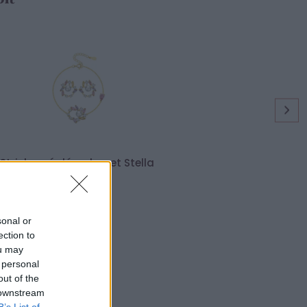
Strieborný dámsky set Stella
59,90 €
sonal or
ection to
ou may
 personal
out of the
Parametre
 downstream
B’s List of