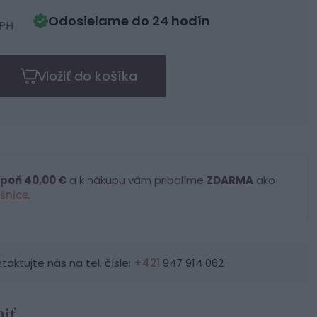
Odosielame do 24 hodín
DPH
Vložiť do košíka
poň 40,00 €
a k nákupu vám pribalíme
ZDARMA
ako
šnice
.
ktujte nás na tel. čísle:
+421
947 914 062
iť