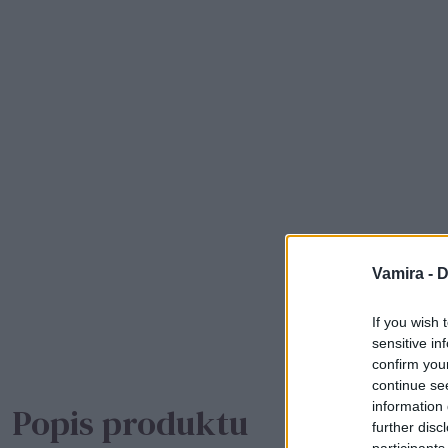
Vamira -
D
If you wish 
sensitive in
confirm you
continue se
information 
Popis produktu
further disc
participants