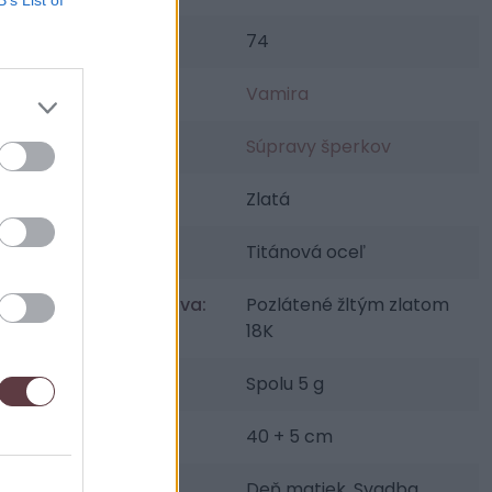
SKU:
74
Výrobca:
Vamira
Kategórie:
Súpravy šperkov
Farba:
Zlatá
Materiál:
Titánová oceľ
Povrchová úprava:
Pozlátené žltým zlatom
18K
Váha šperku:
Spolu 5 g
Dĺžka:
40 + 5 cm
Udalosti:
Deň matiek, Svadba,