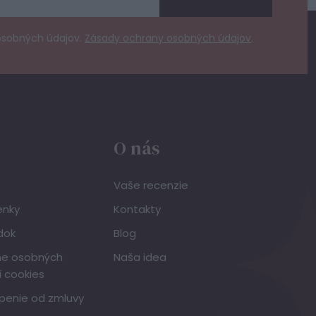
osobných údajov.
Zásady ochrany osobných údajov
.
O nás
Vaše recenzie
enky
Kontakty
dok
Blog
ne osobných
Naša idea
í cookies
penie od zmluvy