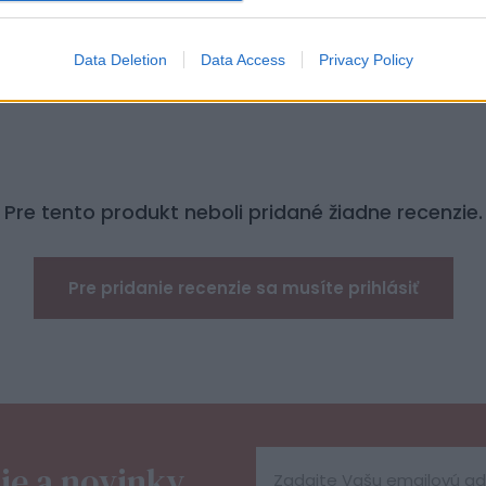
Data Deletion
Data Access
Privacy Policy
Pre tento produkt neboli pridané žiadne recenzie.
Pre pridanie recenzie sa musíte prihlásiť
ie a novinky,