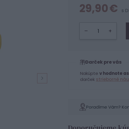
29,90 €
s 
–
+
Darček pre vás
Nakúpte
v hodnote as
darček
strieborné náu
Poradíme Vám? Konta
Doporučujeme kúp