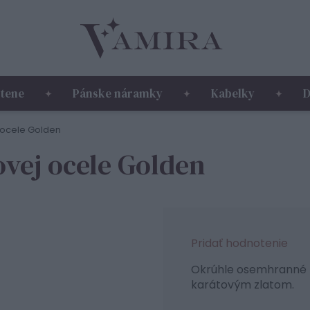
tene
Pánske náramky
Kabelky
D
 ocele Golden
ovej ocele Golden
Pridať hodnotenie
Okrúhle osemhranné n
karátovým zlatom.