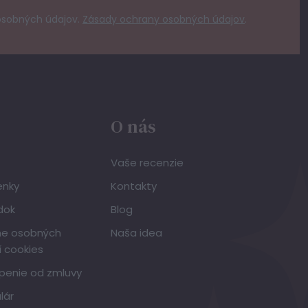
osobných údajov.
Zásady ochrany osobných údajov
.
O nás
Vaše recenzie
enky
Kontakty
dok
Blog
ne osobných
Naša idea
í cookies
penie od zmluvy
lár