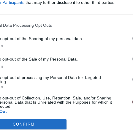
Participants
that may further disclose it to other third parties.
doplnkom pre každú ženu, ktorá túži po
m tvare prináša súčasný a výrazný dizajn,
l Data Processing Opt Outs
uteľný charakter. Tieto náušnice sú ideálne
 kombinujú trvanlivosť titánovej ocele s
o opt-out of the Sharing of my personal data.
In
o opt-out of the Sale of my Personal Data.
 minimalizujú riziko alergických reakcií, a
In
u pokožkou.
to opt-out of processing my Personal Data for Targeted
ing.
In
o opt-out of Collection, Use, Retention, Sale, and/or Sharing
ade.
ersonal Data that Is Unrelated with the Purposes for which it
lected.
Out
CONFIRM