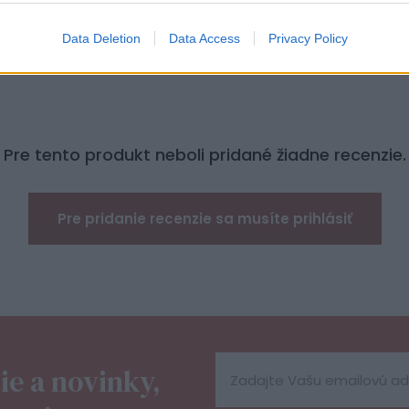
Data Deletion
Data Access
Privacy Policy
Pre tento produkt neboli pridané žiadne recenzie.
Pre pridanie recenzie sa musíte prihlásiť
ie a novinky,