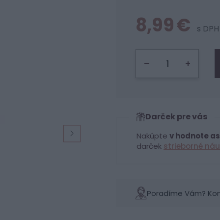
8,99 €
s DPH
–
+
Darček pre vás
Nakúpte
v hodnote as
darček
strieborné náu
Poradíme Vám? Konta