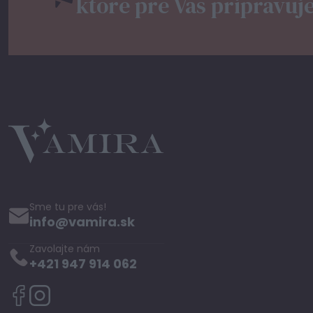
ktoré pre Vás pripravuj
Sme tu pre vás!
info@vamira.sk
Zavolajte nám
+421 947 914 062