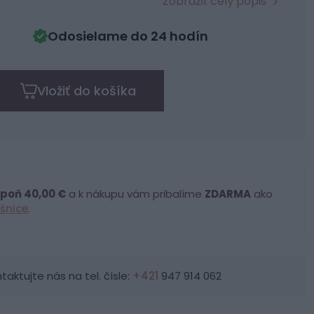
Zobraziť celý popis
Odosielame do 24 hodín
Vložiť do košíka
poň 40,00 €
a k nákupu vám pribalíme
ZDARMA
ako
šnice
.
ktujte nás na tel. čísle:
+421
947 914 062