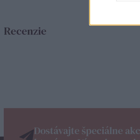
Recenzie
Dostávajte špeciálne akc