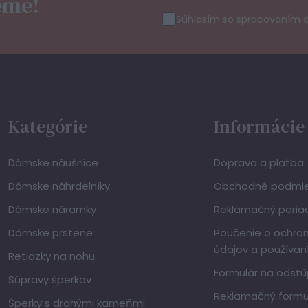
eme!
Súhlasím so spracovaním 
Kategórie
Informácie
Dámske náušnice
Doprava a platba
Dámske náhrdelníky
Obchodné podmi
Dámske náramky
Reklamačný poria
Dámske prstene
Poučenie o ochra
údajov a používan
Retiazky na nohu
Formulár na odstú
Súpravy šperkov
Reklamačný formu
Šperky s drahými kameňmi