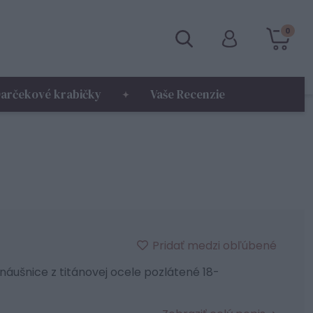
0
arčekové krabičky
Vaše Recenzie
Pridať medzi obľúbené
áušnice z titánovej ocele pozlátené 18-