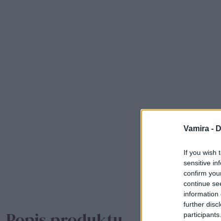
Vamira -
D
If you wish 
sensitive in
confirm you
continue se
information 
further disc
Popis produktu
participants