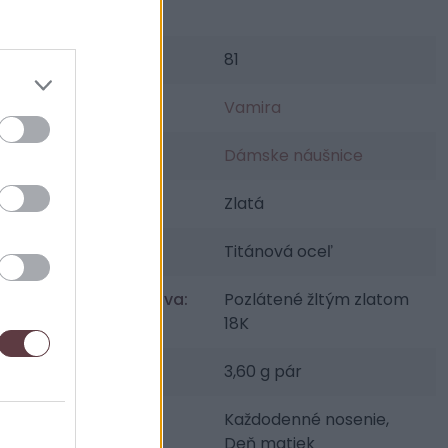
SKU:
81
Výrobca:
Vamira
Kategórie:
Dámske náušnice
Farba:
Zlatá
Materiál:
Titánová oceľ
Povrchová úprava:
Pozlátené žltým zlatom
18K
Váha šperku:
3,60 g pár
Udalosti:
Každodenné nosenie,
Deň matiek