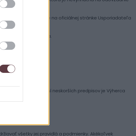
zname Výhercov súťaže na oficiálnej stránke Usporiadateľa
o/pseudonym užívateľa.
 o dani z príjmov v znení neskorších predpisov je Výherca
održiavať všetky jej pravidlá a podmienky. Akékoľvek