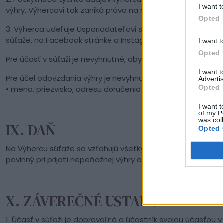
I want t
výhry. Výhercovi tak zaniká právo na nadobudnutie výhry.
Opted 
3. Výherca udeľuje Usporiadateľovi súťaže súhlas na zver
súťaže, na Facebook stránke a Instagram profile, kde Súťa
I want t
Opted 
Pre účasť v súťaži je nevyhnutné, aby Usporiadateľ sprac
I want 
Pre účel odovzdania výhry je nevyhnutné, aby Výherca pos
Advertis
Opted 
• meno, priezvisko, adresu doručenia (ulica, číslo domu, PS
I want t
of my P
was col
IX. DAŇ
Opted 
Na Výhercu súťaže sa vzťahujú všetky riziká a záväzky spoje
povinný pri prijatí nepeňažnej výhry alebo ceny, ktorej ho
X. ZÁVEREČNÉ USTANOVENIA
1. Účasť v súťaži je dobrovoľná a účastník svojou účasťou v 