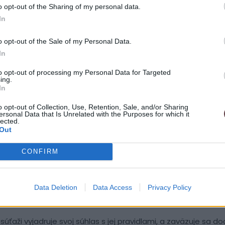
o opt-out of the Sharing of my personal data.
In
ejnenie osobných údajov (v rozsahu meno a priezvisko) v zo
ž prebehla.
o opt-out of the Sale of my Personal Data.
In
oval Facebook alebo Instagram ID užívateľa, meno/priezvisk
to opt-out of processing my Personal Data for Targeted
kytol Usporiadateľovi nasledovné údaje:
ing.
In
Č, mesto), telefonický kontakt, e-mailovú adresu.
o opt-out of Collection, Use, Retention, Sale, and/or Sharing
ersonal Data that Is Unrelated with the Purposes for which it
lected.
Out
né s výhrou a jej využitím. V zmysle zákona č. 595/2003 Z. z.
CONFIRM
dnota presahuje sumu 350 EUR, uhradiť deň z príjmov.
Data Deletion
Data Access
Privacy Policy
súťaži vyjadruje svoj súhlas s jej pravidlami, a zaväzuje sa d