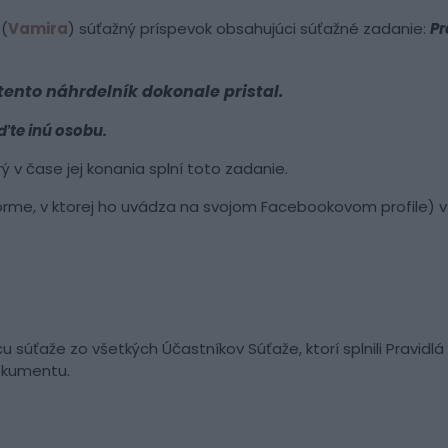
(
Vamira
) súťažný príspevok obsahujúci súťažné zadanie:
Pr
nto náhrdelník dokonale pristal.
ďte inú osobu.
 v čase jej konania splní toto zadanie.
forme, v ktorej ho uvádza na svojom Facebookovom profile) 
u súťaže zo všetkých Účastníkov Súťaže, ktorí splnili Pravid
dokumentu.