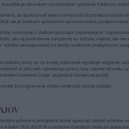
h zneužitie je dôvodom na okamžité vylúčenie takéhoto súťa
známený, že spoločnosť Meta nemá voči Účastníkovi súťaže ži
e Súťaž nie je žiadnym spôsobom sponzorovaná, podporovaná
 súťaže, rozhodne o ďalšom postupe Usporiadateľ. Usporiadat
Súťaže, ako aj podmienok zaradenia so Súťaže, najmä, ale ni
ateľ súťaže nezodpovedá za škody vzniknuté poskytnutím nes
íka súťaže, ktorý sa vo svojej odpovedi vyjadruje vulgárne,
dateľ si zároveň vyhradzuje právo, bez udania dôvodu, vylúč
ného) konania (napr. duplicitný Facebook profil).
hnické či programové chyby vzniknuté počas Súťaže.
DAJOV
činnými právnymi predpismi, ktoré upravujú oblasť ochrany 
 A RADY (EÚ) 201/679 o ochrane fyzických osôb pri spracúv