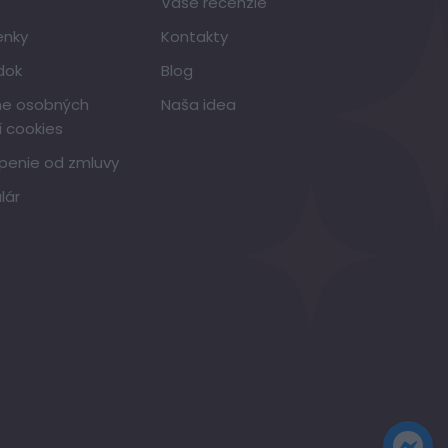
Vaše recenzie
enky
Kontakty
dok
Blog
ne osobných
Naša idea
í cookies
penie od zmluvy
lár