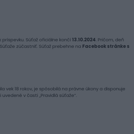
príspevku. Súťaž oficiálne končí
13.10.2024
. Pričom, deň
Súťaže zúčastniť. Súťaž prebehne na
Facebook stránke s
la vek 18 rokov, je spôsobilá na právne úkony a disponuje
 uvedené v časti „Pravidlá súťaže“.