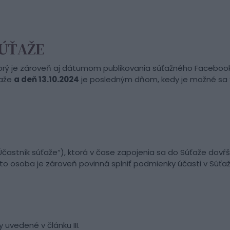
SÚŤAŽE
torý je zároveň aj dátumom publikovania súťažného Facebook 
ťaže
a deň 13.10.2024
je posledným dňom, kedy je možné sa 
častník súťaže“), ktorá v čase zapojenia sa do Súťaže dovŕši
o osoba je zároveň povinná splniť podmienky účasti v Súťaži
 uvedené v článku III.