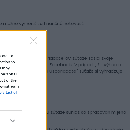
 je možné vymeniť za finančnú hotovosť.
sonal or
ní vyzvaný
, aby Usporiadateľovi súťaže zaslal svoje
ection to
súťažným komentárom na Facebooku.V prípade, že Výherca
ou may
ráca nárok na výhru a Usporiadateľ súťaže si vyhradzuje
 personal
out of the
 downstream
B’s List of
 udeľuje Usporiadateľovi súťaže súhlas so spracovaním jeho
sti na strane Výhercu, ktorá je nevyhnutná na odovzdanie