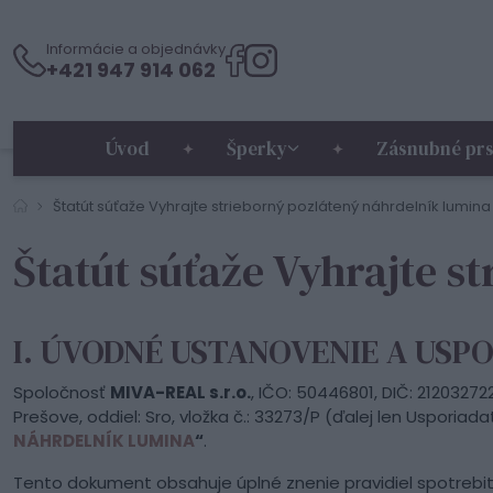
Informácie a objednávky
+421 947 914 062
Úvod
Šperky
Zásnubné prs
Štatút súťaže Vyhrajte strieborný pozlátený náhrdelník lumina
Štatút súťaže Vyhrajte s
I. ÚVODNÉ USTANOVENIE A USP
Spoločnosť
MIVA-REAL s.r.o.
, IČO: 50446801, DIČ: 212032
Prešove, oddiel: Sro, vložka č.: 33273/P (ďalej len Usporiad
NÁHRDELNÍK LUMINA
“
.
Tento dokument obsahuje úplné znenie pravidiel spotrebi