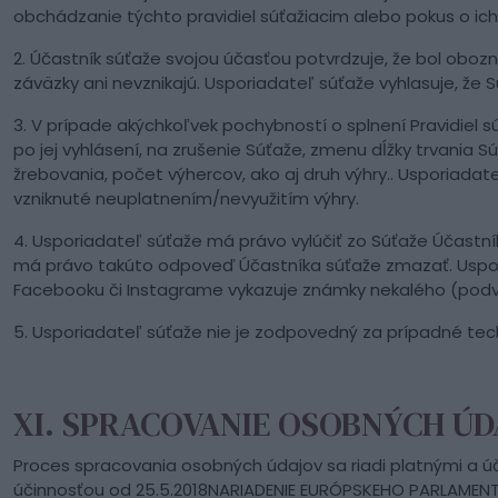
obchádzanie týchto pravidiel súťažiacim alebo pokus o ic
2. Účastník súťaže svojou účasťou potvrdzuje, že bol obo
záväzky ani nevznikajú. Usporiadateľ súťaže vyhlasuje, ž
3. V prípade akýchkoľvek pochybností o splnení Pravidiel
po jej vyhlásení, na zrušenie Súťaže, zmenu dĺžky trvania 
žrebovania, počet výhercov, ako aj druh výhry.. Usporiad
vzniknuté neuplatnením/nevyužitím výhry.
4. Usporiadateľ súťaže má právo vylúčiť zo Súťaže Účastn
má právo takúto odpoveď Účastníka súťaže zmazať. Usporia
Facebooku či Instagrame vykazuje známky nekalého (podvod
5. Usporiadateľ súťaže nie je zodpovedný za prípadné tec
XI. SPRACOVANIE OSOBNÝCH Ú
Proces spracovania osobných údajov sa riadi platnými a ú
účinnosťou od 25.5.2018NARIADENIE EURÓPSKEHO PARLAMENTU