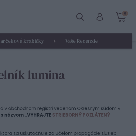
0
arčekové krabičky
Vaše Recenzie
elník lumina
písaná v obchodnom registri vedenom Okresným súdom v
až s názvom „VYHRAJTE
STRIEBORNÝ POZLÁTENÝ
, ktorá sa uskutočňuje za účelom propagácie služieb