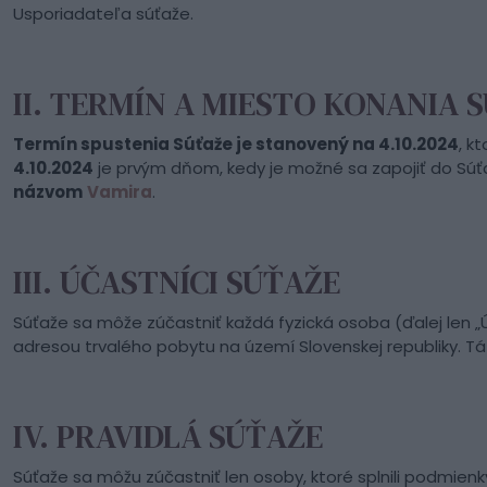
Usporiadateľa súťaže.
II. TERMÍN A MIESTO KONANIA 
Termín spustenia Súťaže je stanovený na 4.10.2024
, k
4.10.2024
je prvým dňom, kedy je možné sa zapojiť do Sú
názvom
Vamira
.
III. ÚČASTNÍCI SÚŤAŽE
Súťaže sa môže zúčastniť každá fyzická osoba (ďalej len „Ú
adresou trvalého pobytu na území Slovenskej republiky. Tát
IV. PRAVIDLÁ SÚŤAŽE
Súťaže sa môžu zúčastniť len osoby, ktoré splnili podmienky