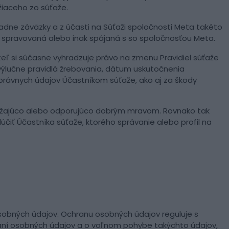
žiaceho zo súťaže.
adne záväzky a z účasti na Súťaži spoločnosti Meta takéto
, spravovaná alebo inak spájaná s so spoločnosťou Meta.
eľ si súčasne vyhradzuje právo na zmenu Pravidiel súťaže
e výlučne pravidlá žrebovania, dátum uskutočnenia
právnych údajov Účastníkom súťaže, ako aj za škody
 urážajúco alebo odporujúco dobrým mravom. Rovnako tak
iť Účastníka súťaže, ktorého správanie alebo profil na
osobných údajov. Ochranu osobných údajov reguluje s
aní osobných údajov a o voľnom pohybe takýchto údajov,