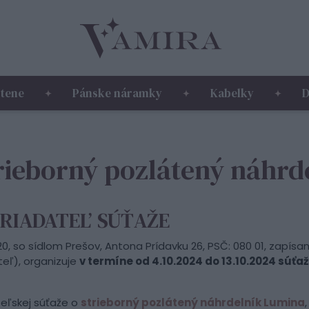
tene
Pánske náramky
Kabelky
D
trieborný pozlátený náhrd
ORIADATEĽ SÚŤAŽE
7220, so sídlom Prešov, Antona Prídavku 26, PSČ: 080 01, za
ateľ), organizuje
v termíne od 4.10.2024 do 13.10.2024 súť
teľskej súťaže o
strieborný pozlátený náhrdelník Lumina