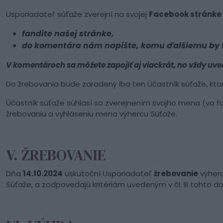
Usporiadateľ súťaže zverejní na svojej
Facebook stránke
fandite našej stránke,
do komentára nám napíšte, komu ďalšiemu by te
V komentároch sa môžete zapojiť aj viackrát, no vždy uve
Do žrebovania bude zaradený iba ten Účastník súťaže, ktorý
Účastník súťaže súhlasí so zverejnením svojho mena (vo 
žrebovaniu a vyhláseniu mena výhercu Súťaže.
V. ŽREBOVANIE
Dňa
14.10.2024
uskutoční Usporiadateľ
žrebovanie
výherc
Súťaže, a zodpovedajú kritériám uvedeným v čl. III tohto 