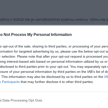
. Výhra v Súťaži nie je vymáhateľná súdnou cestou. Výhru nie
o Not Process My Personal Information
to opt-out of the sale, sharing to third parties, or processing of your per
stránke
Vamira
.
Výherca bude bezodkladne po vyžrebova
formation for targeted advertising by us, please use the below opt-out s
seniu Výhercu, a tiež, v prípade potreby, v komentári pod 
r selection. Please note that after your opt-out request is processed y
enia žrebovacieho príspevku na Facebook stránke Vamira, st
eing interest-based ads based on personal information utilized by us or
disclosed to third parties prior to your opt-out. You may separately opt-
losure of your personal information by third parties on the IAB’s list of
. This information may also be disclosed by us to third parties on the
IA
Participants
that may further disclose it to other third parties.
nú súčinnosť pri odovzdávaní výhry. Výherca súťaže zároveň
o, a to za účelom odovzdania a doručenia výhry.
l Data Processing Opt Outs
ich neposkytnutie bude považované za neposkytnutie súčinno