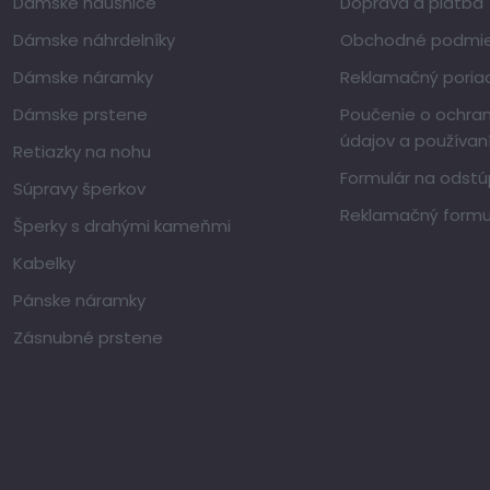
Dámske náušnice
Doprava a platba
Dámske náhrdelníky
Obchodné podmi
Dámske náramky
Reklamačný poria
Dámske prstene
Poučenie o ochra
údajov a používan
Retiazky na nohu
Formulár na odstú
Súpravy šperkov
Reklamačný formu
Šperky s drahými kameňmi
Kabelky
Pánske náramky
Zásnubné prstene